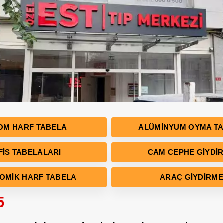
OM HARF TABELA
ALÜMINYUM OYMA T
FIS TABELALARI
CAM CEPHE GIYDI
OMIK HARF TABELA
ARAÇ GIYDIRME
5