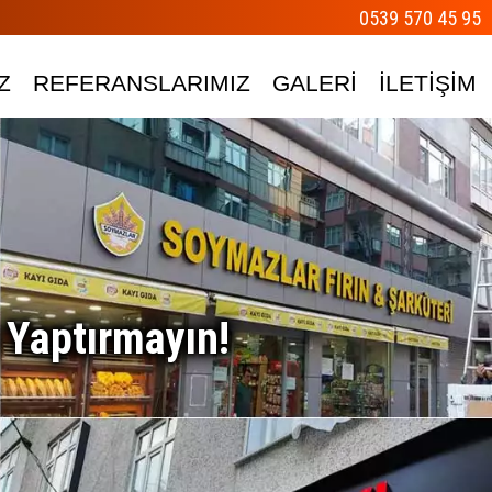
0539 570 45 95
Z
REFERANSLARIMIZ
GALERİ
İLETİŞİM
 Yaptırmayın!