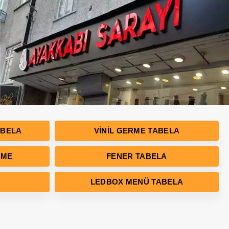
ABELA
VINIL GERME TABELA
RME
FENER TABELA
LEDBOX MENÜ TABELA