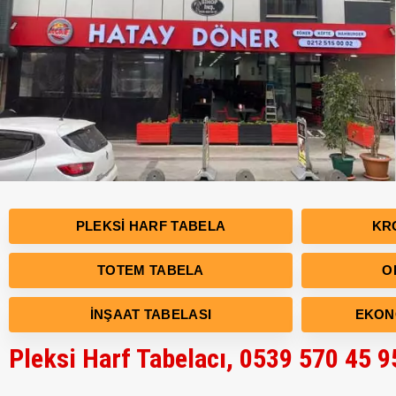
PLEKSI HARF TABELA
KR
TOTEM TABELA
O
İNŞAAT TABELASI
EKON
Pleksi Harf Tabelacı, 0539 570 45 9