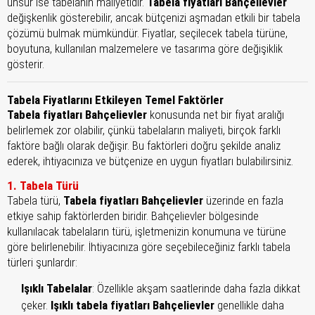
unsur ise tabelanın maliyetidir.
Tabela fiyatları Bahçelievler
değişkenlik gösterebilir, ancak bütçenizi aşmadan etkili bir tabela
çözümü bulmak mümkündür. Fiyatlar, seçilecek tabela türüne,
boyutuna, kullanılan malzemelere ve tasarıma göre değişiklik
gösterir.
Tabela Fiyatlarını Etkileyen Temel Faktörler
Tabela fiyatları Bahçelievler
konusunda net bir fiyat aralığı
belirlemek zor olabilir, çünkü tabelaların maliyeti, birçok farklı
faktöre bağlı olarak değişir. Bu faktörleri doğru şekilde analiz
ederek, ihtiyacınıza ve bütçenize en uygun fiyatları bulabilirsiniz.
1. Tabela Türü
Tabela türü,
Tabela fiyatları Bahçelievler
üzerinde en fazla
etkiye sahip faktörlerden biridir. Bahçelievler bölgesinde
kullanılacak tabelaların türü, işletmenizin konumuna ve türüne
göre belirlenebilir. İhtiyacınıza göre seçebileceğiniz farklı tabela
türleri şunlardır:
Işıklı Tabelalar
: Özellikle akşam saatlerinde daha fazla dikkat
çeker.
Işıklı tabela fiyatları Bahçelievler
genellikle daha