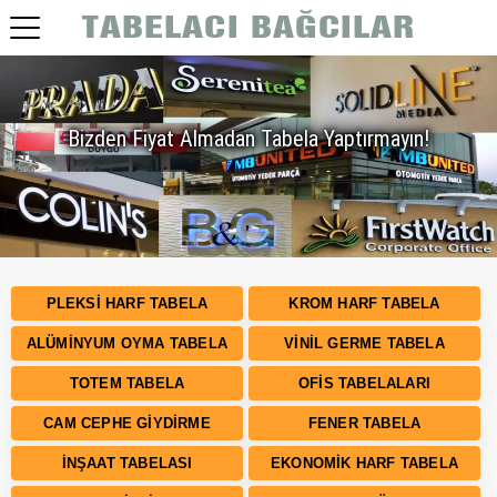
Bizden Fiyat Almadan Tabela Yaptırmayın!
PLEKSI HARF TABELA
KROM HARF TABELA
ALÜMINYUM OYMA TABELA
VINIL GERME TABELA
TOTEM TABELA
OFIS TABELALARI
CAM CEPHE GIYDIRME
FENER TABELA
İNŞAAT TABELASI
EKONOMIK HARF TABELA