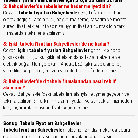
Tabela Fiyatları Bahçelievler İçin Sıkça Sorulan Sorular
S: Bahçelievler’de tabelalar ne kadar maliyetlidir?
Cevap:
Tabela fiyatları Bahçelievler
çeşitli faktörlere bağlı
olarak değişir. Tabela türü, boyut, malzeme, tasarım ve montaj
süreci fiyatı etkiler. İhtiyacınıza uygun fiyatları bulmak için farklı
firmalardan teklifler alabilirsiniz.
S: Işıklı tabela fiyatları Bahçelievler’de ne kadar?
Cevap:
Işıklı tabela fiyatları Bahçelievler
genellikle daha
yüksek olabilir çünkü ışıklı tabelalar daha fazla malzeme ve
elektrik bağlantıları gerektirir. Ancak, LED ışıklı tabelalar enerji
verimliliği sağladığı için uzun vadede tasarruf edebilirsiniz.
S: Bahçelievler’deki tabela firmalarından nasıl teklif
alabilirim?
Cevap: Bahçelievler’deki tabela firmalarıyla iletişime geçebilir ve
teklif alabilirsiniz. Farklı firmaların fiyatları ve sundukları hizmetleri
karşılaştırarak en uygun fiyatı seçebilirsiniz.
Sonuç: Tabela Fiyatları Bahçelievler
Tabela fiyatları Bahçelievler
, işletmenizin dış mekanda doğru
görünürlüğü sağlaması açısından büyük bir önem taşır.