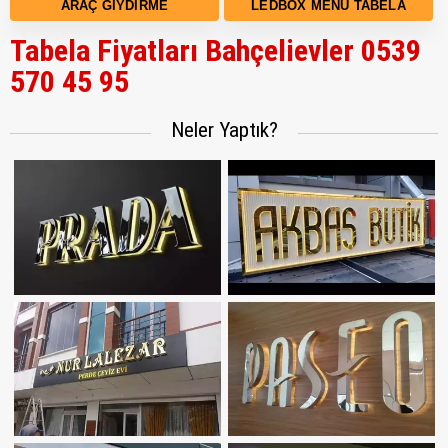
ARAÇ GIYDIRME
LEDBOX MENÜ TABELA
Tabela Fiyatları Bahçelievler 0539
570 45 95
Neler Yaptık?