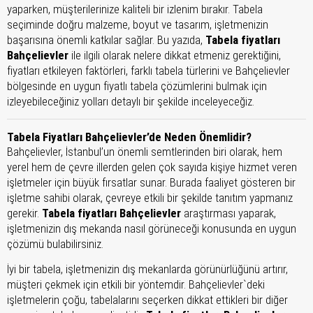
yaparken, müşterilerinize kaliteli bir izlenim bırakır. Tabela
seçiminde doğru malzeme, boyut ve tasarım, işletmenizin
başarısına önemli katkılar sağlar. Bu yazıda,
Tabela fiyatları
Bahçelievler
ile ilgili olarak nelere dikkat etmeniz gerektiğini,
fiyatları etkileyen faktörleri, farklı tabela türlerini ve Bahçelievler
bölgesinde en uygun fiyatlı tabela çözümlerini bulmak için
izleyebileceğiniz yolları detaylı bir şekilde inceleyeceğiz.
Tabela Fiyatları Bahçelievler’de Neden Önemlidir?
Bahçelievler, İstanbul’un önemli semtlerinden biri olarak, hem
yerel hem de çevre illerden gelen çok sayıda kişiye hizmet veren
işletmeler için büyük fırsatlar sunar. Burada faaliyet gösteren bir
işletme sahibi olarak, çevreye etkili bir şekilde tanıtım yapmanız
gerekir.
Tabela fiyatları Bahçelievler
araştırması yaparak,
işletmenizin dış mekanda nasıl görüneceği konusunda en uygun
çözümü bulabilirsiniz.
İyi bir tabela, işletmenizin dış mekanlarda görünürlüğünü artırır,
müşteri çekmek için etkili bir yöntemdir. Bahçelievler`deki
işletmelerin çoğu, tabelalarını seçerken dikkat ettikleri bir diğer