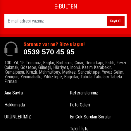
E-BÜLTEN
Kayıt Ol
Sorunuz var mı? Bize ulaşın!
0539 570 45 95
100. Yıl, 15 Temmuz, Bağlar, Barbaros, Çınar, Demirkapı, Fatih, Fevzi
Çakmak, Göztepe, Güneşli, Hürriyet, İnönü, Kazım Karabekir,
Kemalpaşa, Kirazlı, Mahmutbey, Merkez, Sancaktepe, Yavuz Selim,
Yenigün, Yenimahalle, Yıldıztepe, Bağcılar, Tabela Tabelacı Tabela
Firması
Ana Sayfa
Referanslarımız
Hakkımızda
Foto Galeri
ÜRÜNLERİMİZ
En Çok Sorulan Sorular
Teklif İste