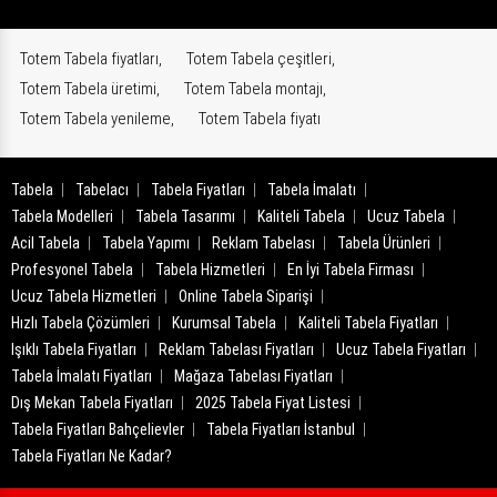
Totem Tabela fiyatları,
Totem Tabela çeşitleri,
Totem Tabela üretimi,
Totem Tabela montajı,
Totem Tabela yenileme,
Totem Tabela fiyatı
Tabela
Tabelacı
Tabela Fiyatları
Tabela İmalatı
Tabela Modelleri
Tabela Tasarımı
Kaliteli Tabela
Ucuz Tabela
Acil Tabela
Tabela Yapımı
Reklam Tabelası
Tabela Ürünleri
Profesyonel Tabela
Tabela Hizmetleri
En İyi Tabela Firması
Ucuz Tabela Hizmetleri
Online Tabela Siparişi
Hızlı Tabela Çözümleri
Kurumsal Tabela
Kaliteli Tabela Fiyatları
Işıklı Tabela Fiyatları
Reklam Tabelası Fiyatları
Ucuz Tabela Fiyatları
Tabela İmalatı Fiyatları
Mağaza Tabelası Fiyatları
Dış Mekan Tabela Fiyatları
2025 Tabela Fiyat Listesi
Tabela Fiyatları Bahçelievler
Tabela Fiyatları İstanbul
Tabela Fiyatları Ne Kadar?