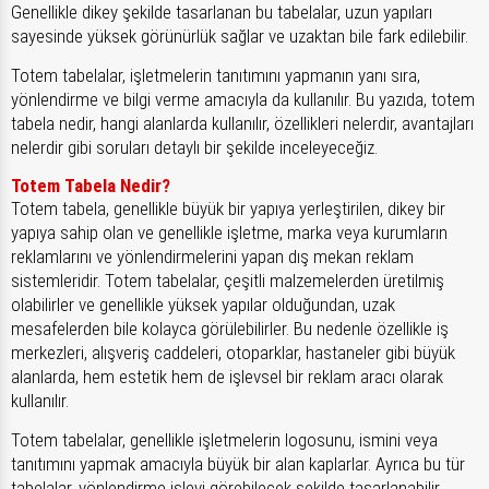
Genellikle dikey şekilde tasarlanan bu tabelalar, uzun yapıları
sayesinde yüksek görünürlük sağlar ve uzaktan bile fark edilebilir.
Totem tabelalar, işletmelerin tanıtımını yapmanın yanı sıra,
yönlendirme ve bilgi verme amacıyla da kullanılır. Bu yazıda, totem
tabela nedir, hangi alanlarda kullanılır, özellikleri nelerdir, avantajları
nelerdir gibi soruları detaylı bir şekilde inceleyeceğiz.
Totem Tabela Nedir?
Totem tabela, genellikle büyük bir yapıya yerleştirilen, dikey bir
yapıya sahip olan ve genellikle işletme, marka veya kurumların
reklamlarını ve yönlendirmelerini yapan dış mekan reklam
sistemleridir. Totem tabelalar, çeşitli malzemelerden üretilmiş
olabilirler ve genellikle yüksek yapılar olduğundan, uzak
mesafelerden bile kolayca görülebilirler. Bu nedenle özellikle iş
merkezleri, alışveriş caddeleri, otoparklar, hastaneler gibi büyük
alanlarda, hem estetik hem de işlevsel bir reklam aracı olarak
kullanılır.
Totem tabelalar, genellikle işletmelerin logosunu, ismini veya
tanıtımını yapmak amacıyla büyük bir alan kaplarlar. Ayrıca bu tür
tabelalar, yönlendirme işlevi görebilecek şekilde tasarlanabilir,