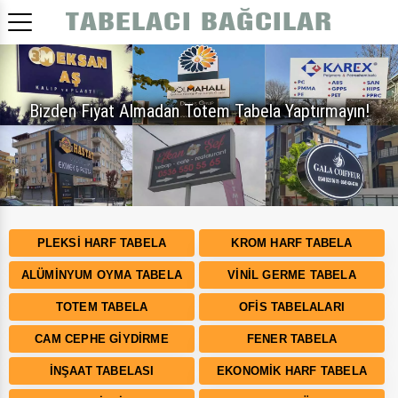
Bizden Fiyat Almadan Totem Tabela Yaptırmayın!
PLEKSI HARF TABELA
KROM HARF TABELA
ALÜMINYUM OYMA TABELA
VINIL GERME TABELA
TOTEM TABELA
OFIS TABELALARI
CAM CEPHE GIYDIRME
FENER TABELA
İNŞAAT TABELASI
EKONOMIK HARF TABELA