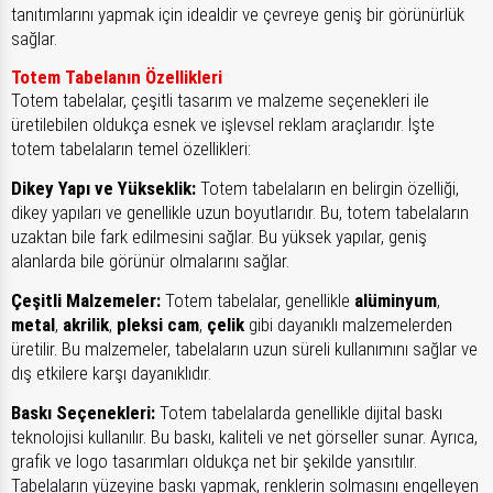
tanıtımlarını yapmak için idealdir ve çevreye geniş bir görünürlük
sağlar.
Totem Tabelanın Özellikleri
Totem tabelalar, çeşitli tasarım ve malzeme seçenekleri ile
üretilebilen oldukça esnek ve işlevsel reklam araçlarıdır. İşte
totem tabelaların temel özellikleri:
Dikey Yapı ve Yükseklik:
Totem tabelaların en belirgin özelliği,
dikey yapıları ve genellikle uzun boyutlarıdır. Bu, totem tabelaların
uzaktan bile fark edilmesini sağlar. Bu yüksek yapılar, geniş
alanlarda bile görünür olmalarını sağlar.
Çeşitli Malzemeler:
Totem tabelalar, genellikle
alüminyum
,
metal
,
akrilik
,
pleksi cam
,
çelik
gibi dayanıklı malzemelerden
üretilir. Bu malzemeler, tabelaların uzun süreli kullanımını sağlar ve
dış etkilere karşı dayanıklıdır.
Baskı Seçenekleri:
Totem tabelalarda genellikle dijital baskı
teknolojisi kullanılır. Bu baskı, kaliteli ve net görseller sunar. Ayrıca,
grafik ve logo tasarımları oldukça net bir şekilde yansıtılır.
Tabelaların yüzeyine baskı yapmak, renklerin solmasını engelleyen