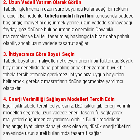
2. Uzun Vadeli Yatırım Olarak Görün
Tabela, işletmenizin uzun süre boyunca kullanacağı bir reklam
aracıdır. Bu nedenle,
tabela imalatı fiyatları
konusunda sadece
başlangıç maliyetini düşünmek yerine, uzun vadede sağlayacağı
faydayı göz önünde bulundurmanız önemlidir. Dayanıklı
malzemeler ve kaliteli tasarımlar, başlangıçta biraz daha pahalı
olabilir, ancak uzun vadede tasarruf sağlar.
3. İhtiyacınıza Göre Boyut Seçin
Tabela boyutları, maliyetleri etkileyen önemli bir faktördür. Büyük
boyutlar genellikle daha pahalıdır, ancak her zaman büyük bir
tabela tercih etmeniz gerekmez. İhtiyacınıza uygun boyutları
belirlemek, gereksiz masrafların önüne geçmenize yardımcı
olacaktır.
4. Enerji Verimliliği Sağlayan Modelleri Tercih Edin
Eğer ışıklı tabela tercih ediyorsanız, LED ışıklar gibi enerji verimli
modelleri seçmek, uzun vadede enerji tasarrufu sağlayarak
maliyetleri düşürmenize yardımcı olabilir. Bu tür modellerin
başlangıç fiyatı biraz daha yüksek olsa da, düşük enerji tüketimi
sayesinde uzun süreli kullanımda tasarruf sağlar.