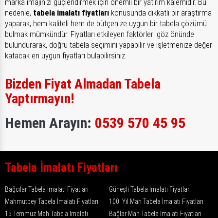
marka imajınızı güçlendirmek için önemli bir yatırım kalemidir. Bu
nedenle,
tabela imalatı fiyatları
konusunda dikkatli bir araştırma
yaparak, hem kaliteli hem de bütçenize uygun bir tabela çözümü
bulmak mümkündür. Fiyatları etkileyen faktörleri göz önünde
bulundurarak, doğru tabela seçimini yapabilir ve işletmenize değer
katacak en uygun fiyatları bulabilirsiniz.
Bizden Fiyat Almadan Tabela
Yaptırmayın!
Hemen Arayın:
0539 570 45 95
Tabela İmalatı Fiyatları
Bağcılar Tabela İmalatı Fiyatları
Güneşli Tabela İmalatı Fiyatları
Mahmutbey Tabela İmalatı Fiyatları
100. Yıl Mah Tabela İmalatı Fiyatları
15 Temmuz Mah Tabela İmalatı
Bağlar Mah Tabela İmalatı Fiyatları