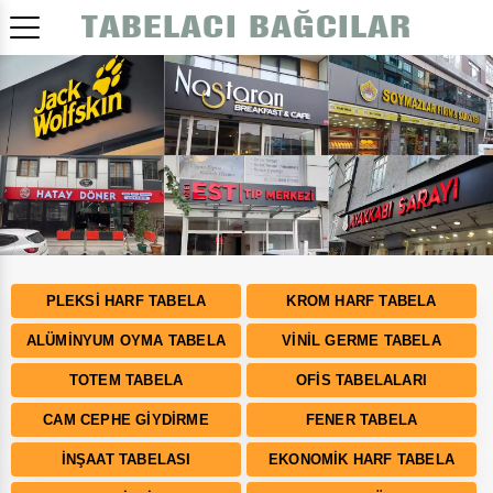
Bizden Fiyat Almadan Tabela Yaptırmayın!
PLEKSI HARF TABELA
KROM HARF TABELA
ALÜMINYUM OYMA TABELA
VINIL GERME TABELA
TOTEM TABELA
OFIS TABELALARI
CAM CEPHE GIYDIRME
FENER TABELA
İNŞAAT TABELASI
EKONOMIK HARF TABELA