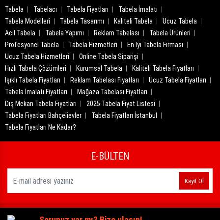
Tabela
Tabelacı
Tabela Fiyatları
Tabela İmalatı
Tabela Modelleri
Tabela Tasarımı
Kaliteli Tabela
Ucuz Tabela
Acil Tabela
Tabela Yapımı
Reklam Tabelası
Tabela Ürünleri
Profesyonel Tabela
Tabela Hizmetleri
En İyi Tabela Firması
Ucuz Tabela Hizmetleri
Online Tabela Siparişi
Hızlı Tabela Çözümleri
Kurumsal Tabela
Kaliteli Tabela Fiyatları
Işıklı Tabela Fiyatları
Reklam Tabelası Fiyatları
Ucuz Tabela Fiyatları
Tabela İmalatı Fiyatları
Mağaza Tabelası Fiyatları
Dış Mekan Tabela Fiyatları
2025 Tabela Fiyat Listesi
Tabela Fiyatları Bahçelievler
Tabela Fiyatları İstanbul
Tabela Fiyatları Ne Kadar?
E-BÜLTEN
Kayıt Ol
Sorunuz var mı? Bize ulaşın!