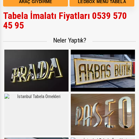
ARAÇ GIYDIRME
LEDBOX MENÜ TABELA
Tabela İmalatı Fiyatları 0539 570
45 95
Neler Yaptık?