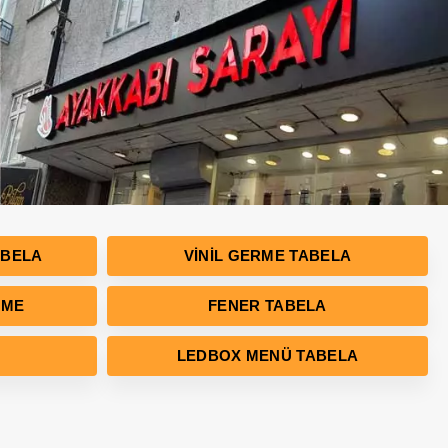
ABELA
VINIL GERME TABELA
RME
FENER TABELA
LEDBOX MENÜ TABELA