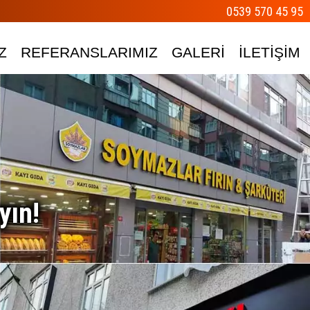
0539 570 45 95
Z
REFERANSLARIMIZ
GALERİ
İLETİŞİM
yın!